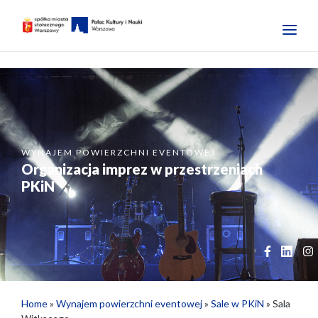
WYNAJEM POWIERZCHNI EVENTOWEJ
Organizacja imprez w przestrzeniach
PKiN
Home
»
Wynajem powierzchni eventowej
»
Sale w PKiN
»
Sala