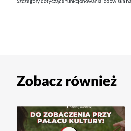
Szczegóły dotyczące funkcjonowania lodowiska n
Zobacz również