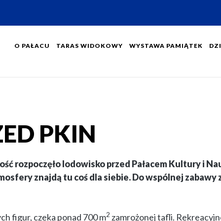
O PAŁACU
TARAS WIDOKOWY
WYSTAWA PAMIĄTEK
DZI
ZED
ED PKIN
lność rozpoczęło lodowisko przed Pałacem Kultury i Na
tmosfery znajdą tu coś dla siebie. Do wspólnej zabawy
2
ch figur, czeka ponad 700 m
zamrożonej tafli. Rekreacyjn