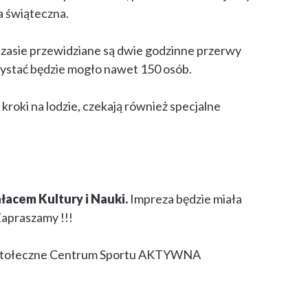
a świąteczna.
czasie przewidziane są dwie godzinne przerwy
zystać będzie mogło nawet 150 osób.
roki na lodzie, czekają również specjalne
łacem Kultury i Nauki.
Impreza będzie miała
 Zapraszamy !!!
est Stołeczne Centrum Sportu AKTYWNA