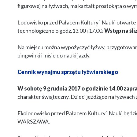
figurowej na łyżwach, ma kształt prostokąta o wym
Lodowisko przed Pałacem Kultury i Nauki otwarte 
technologiczne o godz.13.00 i 17.00.
Wstęp na śli
Na miejscu można wypożyczyć łyżwy, przygotowano b
pingwinki i misie do nauki jazdy.
Cennik wynajmu sprzętu łyżwiarskiego
W sobotę 9 grudnia 2017 o godzinie 14.00 zapr
charakter świąteczny. Dzieci jeżdżące na łyżwach
Ekolodowisko przed Pałacem Kultury i Nauki będzi
WARSZAWA.