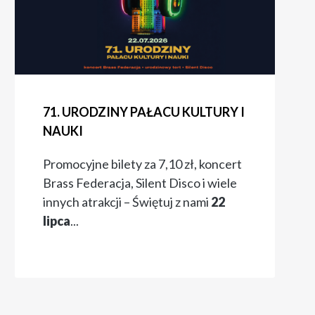
71. URODZINY PAŁACU KULTURY I
NAUKI
Promocyjne bilety za 7,10 zł, koncert
Brass Federacja, Silent Disco i wiele
innych atrakcji – Świętuj z nami
22
lipca
...