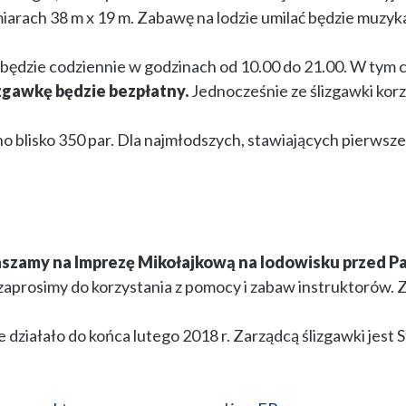
iarach 38 m x 19 m. Zabawę na lodzie umilać będzie muzyk
będzie codziennie w godzinach od 10.00 do 21.00. W tym 
zgawkę będzie bezpłatny.
Jednocześnie ze ślizgawki kor
lisko 350 par. Dla najmłodszych, stawiających pierwsze k
aszamy na Imprezę Mikołajkową na lodowisku przed Pa
 zaprosimy do korzystania z pomocy i zabaw instruktorów.
e działało do końca lutego 2018 r. Zarządcą ślizgawki j