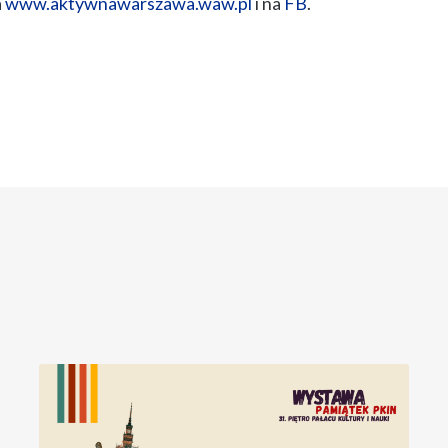
a
www.aktywnawarszawa.waw.pl
i na
FB
.