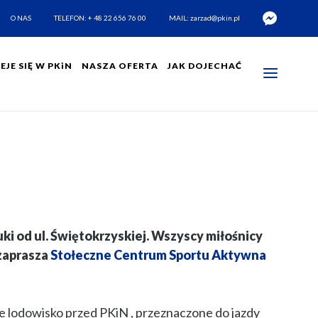
O NAS
TELEFON: + 48 22 656 76 00
MAIL:
zarzad@pkin.pl
EJE SIĘ W PKiN
NASZA OFERTA
JAK DOJECHAĆ
uki od ul. Świętokrzyskiej. Wszyscy miłośnicy
 zaprasza
Stołeczne Centrum Sportu Aktywna
e lodowisko przed PKiN , przeznaczone do jazdy