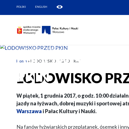
POLSKI
ENGLISH
AKTUALNOŚCI I WYDARZENIA
LODOWISKO PR
Home
»
LODOWISKO PRZED PKIN
PKIN
LODOWISKO PRZ
W piątek, 1 grudnia 2017, o godz. 10:00 działa
jazdy na łyżwach, dobrej muzyki i sportowej a
Warszawa
i Pałac Kultury i Nauki.
Na fanów łyżwiarskich przeplatanek, ósemek i inny