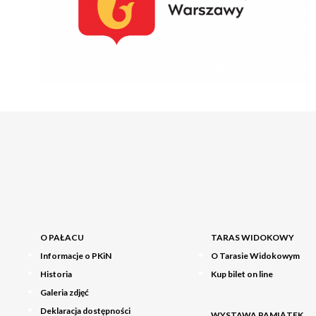
O PAŁACU
TARAS WIDOKOWY
Informacje o PKiN
O Tarasie Widokowym
Historia
Kup bilet on line
Galeria zdjęć
Deklaracja dostępności
WYSTAWA PAMIĄTEK