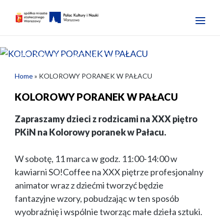
AKTUALNOŚCI I WYDARZENIA
KOLOROWY PORANEK W PAŁACU
Home
»
KOLOROWY PORANEK W PAŁACU
KOLOROWY PORANEK W PAŁACU
Zapraszamy dzieci z rodzicami na XXX piętro
PKiN na Kolorowy poranek w Pałacu.
W sobotę, 11 marca w godz. 11:00-14:00 w
kawiarni SO!Coffee na XXX piętrze profesjonalny
animator wraz z dziećmi tworzyć będzie
fantazyjne wzory, pobudzając w ten sposób
wyobraźnię i wspólnie tworząc małe dzieła sztuki.