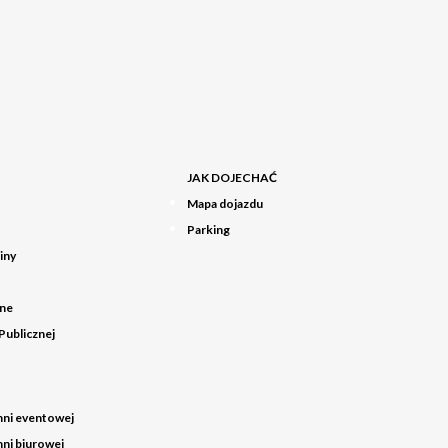
JAK DOJECHAĆ
Mapa dojazdu
Parking
iny
zne
 Publicznej
ni eventowej
ni biurowej