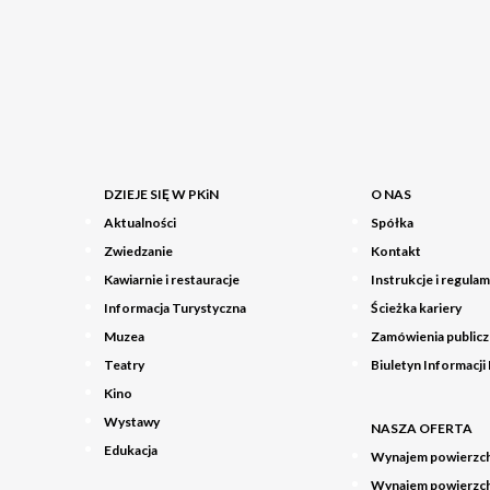
DZIEJE SIĘ W PKiN
O NAS
Aktualności
Spółka
Zwiedzanie
Kontakt
Kawiarnie i restauracje
Instrukcje i regulam
Informacja Turystyczna
Ścieżka kariery
Muzea
Zamówienia public
Teatry
Biuletyn Informacji
Kino
Wystawy
NASZA OFERTA
Edukacja
Wynajem powierzch
Wynajem powierzch