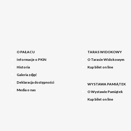
O PAŁACU
TARAS WIDOKOWY
Informacje o PKiN
O Tarasie Widokowym
Historia
Kup bilet on line
Galeria zdjęć
Deklaracja dostępności
WYSTAWA PAMIĄTEK
Media o nas
O Wystawie Pamiątek
Kup bilet on line