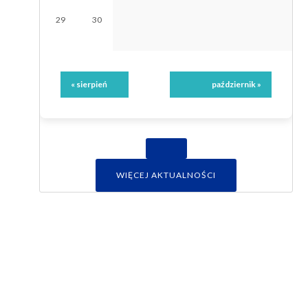
29
30
« sierpień
październik »
WIĘCEJ AKTUALNOŚCI