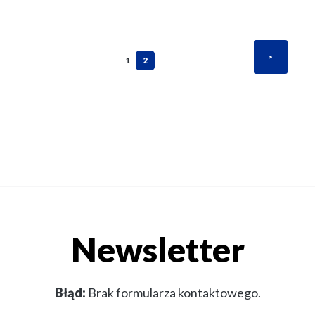
>
Strona
Strona
1
2
Newsletter
Błąd:
Brak formularza kontaktowego.