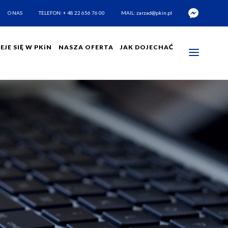
O NAS
TELEFON: + 48 22 656 76 00
MAIL:
zarzad@pkin.pl
EJE SIĘ W PKiN
NASZA OFERTA
JAK DOJECHAĆ